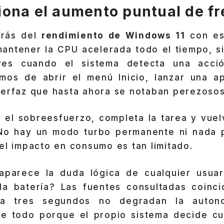
ona el aumento puntual de f
trás del
rendimiento de Windows 11
con es
mantener la CPU acelerada todo el tiempo, s
ves cuando el sistema detecta una acci
amos de abrir el menú Inicio, lanzar una a
terfaz que hasta ahora se notaban perezosos
a el sobreesfuerzo, completa la tarea y vue
No hay un modo turbo permanente ni nada 
el impacto en consumo es tan limitado.
parece la duda lógica de cualquier usuari
a batería? Las fuentes consultadas coinc
a tres segundos no degradan la auton
re todo porque el propio sistema decide cu