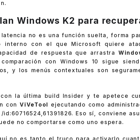
ón.
plan Windows K2 para recupera
a latencia no es una función suelta, forma p
o interno con el que Microsoft quiere ata
apacidad de respuesta que arrastra
Windo
a comparación con Windows 10 sigue sien
os, y los menús contextuales son seguram
 con la última build Insider y te apetece cu
ión con
ViVeTool
ejecutando como administra
 /id:60716524,61391826. Eso sí, conviene as
uede no comportarse como uno espera.
uí no es tanto el truco para activarlo cuant