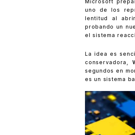
Microsoft prep
uno de los rep
lentitud al ab
probando un nue
el sistema reacc
La idea es senc
conservadora,
segundos en mom
es un sistema ba