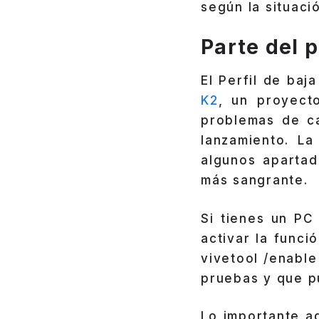
según la situaci
Parte del 
El Perfil de baj
K2
, un proyect
problemas de c
lanzamiento. L
algunos apartad
más sangrante.
Si tienes un PC
activar la func
vivetool /enable
pruebas y que p
Lo importante aq