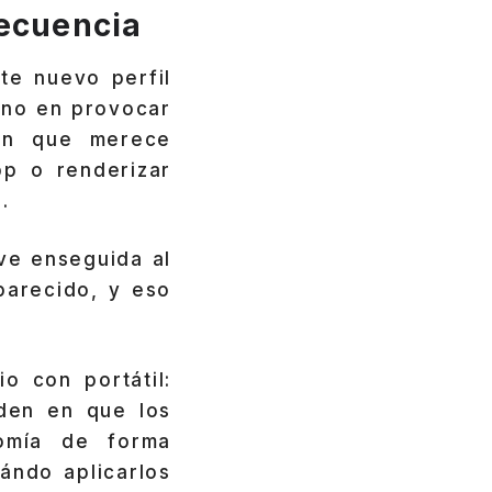
recuencia
te nuevo perfil
ino en provocar
ón que merece
pp o renderizar
.
lve enseguida al
parecido, y eso
o con portátil:
iden en que los
omía de forma
ándo aplicarlos