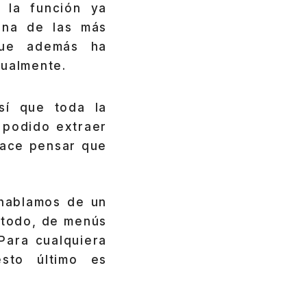
 la función ya
una de las más
que además ha
nualmente.
sí que toda la
 podido extraer
 hace pensar que
hablamos de un
 todo, de menús
Para cualquiera
esto último es