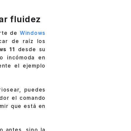
r fluidez
arte de
Windows
car de raíz los
ws 11
desde su
do incómoda en
ente el ejemplo
riosear, puedes
dor el comando
umir que está en
o antes, sino la