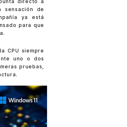
unta directo a
a sensación de
mpañía ya está
ensado para que
a.
 la CPU siempre
ante uno o dos
imeras pruebas,
actura.