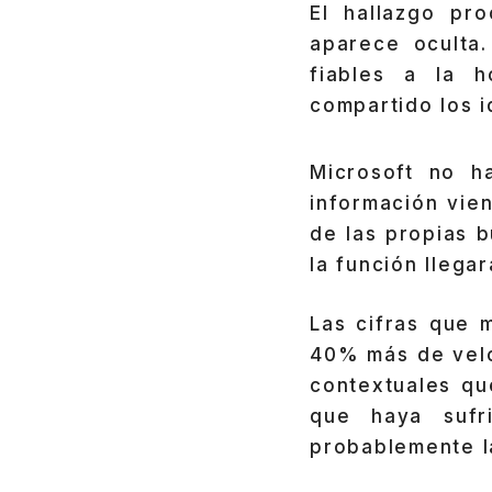
El hallazgo pr
aparece oculta
fiables a la 
compartido los i
Microsoft no h
información vie
de las propias b
la función llega
Las cifras que
40% más de velo
contextuales qu
que haya suf
probablemente la