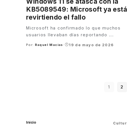
Windows 11 se atasca con la
KB5089549: Microsoft ya está
revirtiendo el fallo
Microsoft ha confirmado lo que muchos
usuarios llevaban días reportando
...
19 de mayo de 2026
Por:
Raquel Macias
Posted
by
1
2
Inicio
Cultu