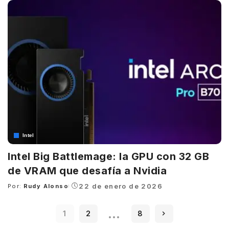
Intel
Intel Big Battlemage: la GPU con 32 GB
de VRAM que desafía a Nvidia
22 de enero de 2026
Por:
Rudy Alonso
Posted
by
…
1
2
8