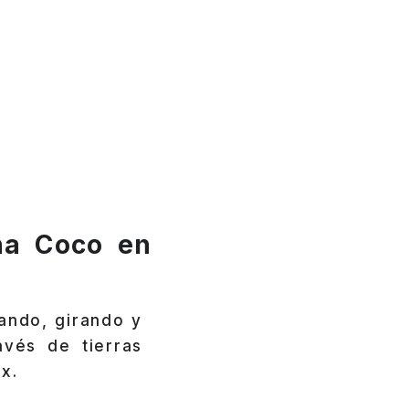
na Coco en
tando, girando y
avés de tierras
x.