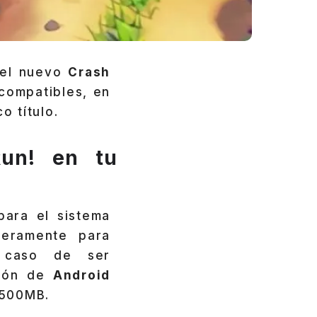
 el nuevo
Crash
compatibles, en
o título.
Run! en tu
para el sistema
meramente para
 caso de ser
sión de
Android
 500MB.