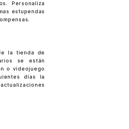
os. Personaliza
rmas estupendas
compensas.
e la tienda de
arios se están
ón o videojuego
ientes días la
actualizaciones