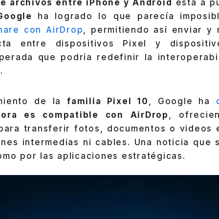
e archivos entre iPhone y Android
está a p
Google
ha logrado lo que parecía imposib
hare con AirDrop
, permitiendo así enviar y 
ta entre dispositivos Pixel y dispositi
perada que podría redefinir la interoperabi
.
miento de la
familia Pixel 10
, Google ha
hora es compatible con AirDrop
, ofreci
 para transferir fotos, documentos o videos
ones intermedias ni cables. Una noticia que
omo por las aplicaciones estratégicas.