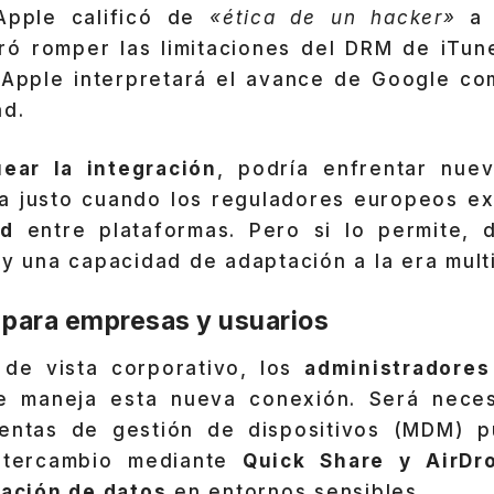
Apple calificó de
«ética de un hacker»
ró romper las limitaciones del DRM de iTun
 Apple interpretará el avance de Google co
ad.
uear la integración
, podría enfrentar nuev
ma justo cuando los reguladores europeos e
ad
entre plataformas. Pero si lo permite, 
 y una capacidad de adaptación a la era mult
 para empresas y usuarios
de vista corporativo, los
administradore
e maneja esta nueva conexión. Será necesa
entas de gestión de dispositivos (MDM) p
ntercambio mediante
Quick Share y AirDr
ración de datos
en entornos sensibles.