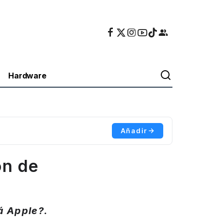
Hardware
Añadir
ón de
á Apple?.