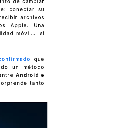
unto de cambiar
le: conectar su
recibir archivos
vos Apple. Una
lidad móvil…. si
confirmado
que
endo un método
 entre
Android e
 sorprende tanto