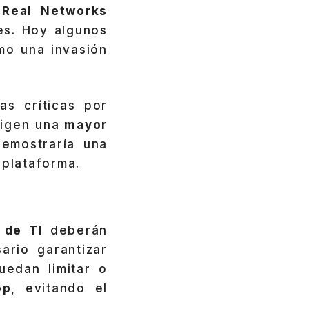
a
Real Networks
es. Hoy algunos
mo una invasión
as críticas por
xigen una
mayor
demostraría una
iplataforma.
s de TI
deberán
rio garantizar
uedan limitar o
op
, evitando el