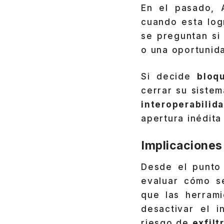
En el pasado, 
cuando esta log
se preguntan si
o una oportunid
Si decide
bloq
cerrar su siste
interoperabilid
apertura inédita
Implicaciones
Desde el punto 
evaluar cómo s
que las herrami
desactivar el i
riesgo de
exfilt