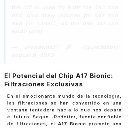
the a17 is used by both the d83 and
d84, also likely planned for d47 and
d48 (16 series), as the d9x will use
t8140 (a18).
— unknownz21 🌈 (@uredditor)
august 9, 2023
El Potencial del Chip A17 Bionic:
Filtraciones Exclusivas
En el emocionante mundo de la tecnología,
las filtraciones se han convertido en una
ventana tentadora hacia lo que nos depara
el futuro. Según URedditor, fuente confiable
de filtraciones, el
A17 Bionic
promete una