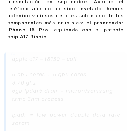
presentación en septiembre. Aunque el
teléfono aún no ha sido revelado, hemos
obtenido valiosos detalles sobre uno de los
componentes más cruciales: el procesador
iPhone 15 Pro
, equipado con el potente
chip A17 Bionic.
apple a17 – t8130 – coll
6 cpu cores + 6 gpu cores
3.70 ghz
6gb lpddr5 dram – micron/samsung
tsmc 3nm process
lpddr = low power double data rate
sdram