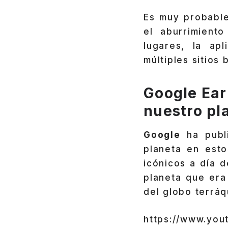
Es muy probabl
el aburrimient
lugares, la ap
múltiples sitios
Google Ear
nuestro pl
Google
ha publ
planeta en esto
icónicos a día 
planeta que era
del globo terráq
https://www.yo