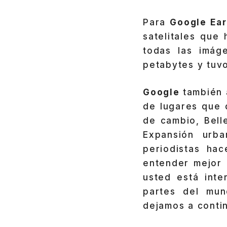
Para
Google Ea
satelitales que
todas las imág
petabytes y tuvo
Google
también 
de lugares que 
de cambio, Bell
Expansión urba
periodistas ha
entender mejor 
usted está int
partes del mun
dejamos a conti