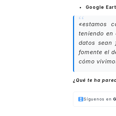
Google Ear
«estamos c
teniendo en 
datos sean 
fomente el d
cómo vivimos
¿Qué te ha pare
Síguenos en
G