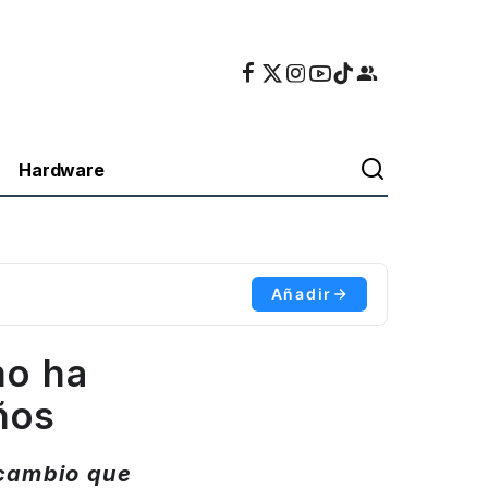
Hardware
Añadir
mo ha
ños
 cambio que