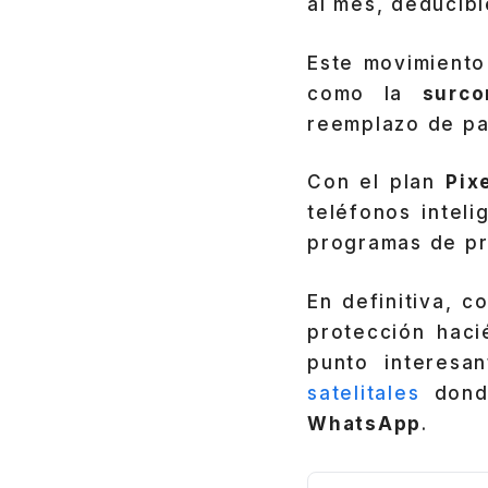
al mes, deducibl
Este movimiento
como la
surc
reemplazo de pa
Con el plan
Pix
teléfonos intel
programas de pr
En definitiva, c
protección hac
punto interesa
satelitales
donde
WhatsApp
.