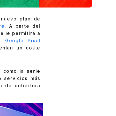
 nuevo plan de
re
. A parte del
 le permitirá a
su
Google Pixel
enían un coste
os como la
serie
e servicios más
n de cobertura