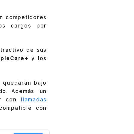
on competidores
os cargos por
.
tractivo de sus
pleCare+
y los
e
quedarán bajo
do. Además, un
r con
llamadas
compatible con