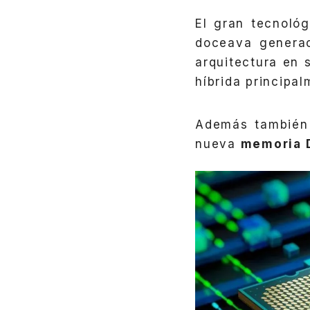
El gran tecnoló
doceava genera
arquitectura en 
híbrida principa
Además también 
nueva
memoria D