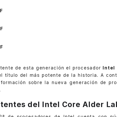
KF
KF
K
KF
K
tente de esta generación el procesador
Intel
l título del más potente de la historia.
A cont
nformación sobre la nueva generación de p
.
tentes del Intel Core Alder La
2ª de procesadores de Intel cuenta con nú