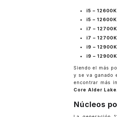
i5 – 12600
i5 – 12600K
i7 – 12700
i7 – 12700
i9 – 12900
i9 – 12900
Siendo el más po
y se va ganado e
encontrar más i
Core Alder Lake
Núcleos po
La generación 1