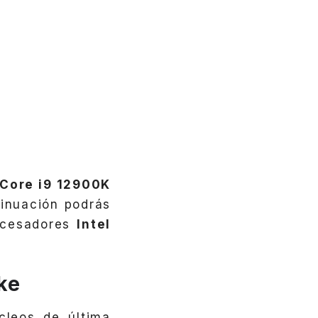
 Core i9 12900K
inuación podrás
rocesadores
Intel
ke
cleos de última