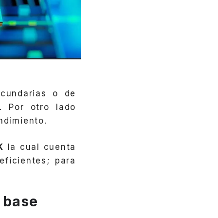
cundarias o de
o.
Por otro lado
ndimiento.
K
la cual cuenta
ficientes; para
 base