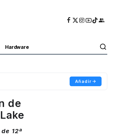
Hardware
Añadir
ón de
 Lake
 de 12ª