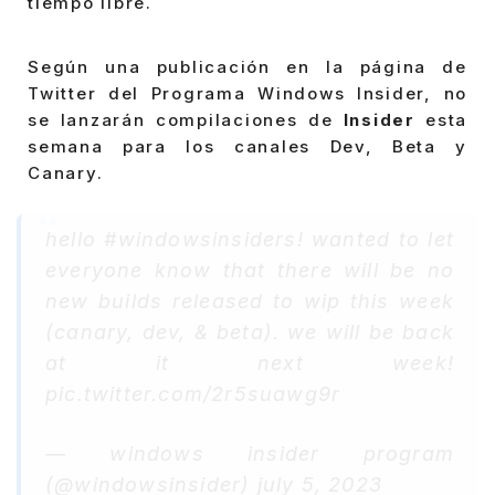
tiempo libre.
Según una publicación en la página de
Twitter del Programa Windows Insider, no
se lanzarán compilaciones de
Insider
esta
semana para los canales Dev, Beta y
Canary.
hello #windowsinsiders! wanted to let
everyone know that there will be no
new builds released to wip this week
(canary, dev, & beta). we will be back
at it next week!
pic.twitter.com/2r5suawg9r
— windows insider program
(@windowsinsider) july 5, 2023