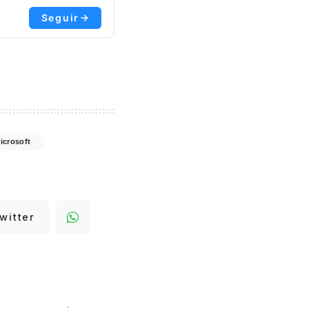
Seguir
icrosoft
witter