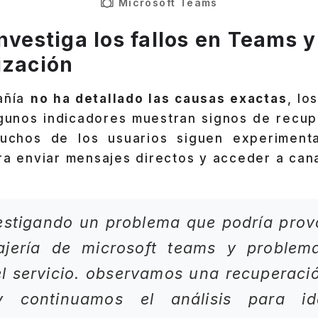
Microsoft Teams
investiga los fallos en Teams 
ización
añía
no ha detallado las causas exactas
, lo
gunos indicadores muestran signos de recupe
uchos de los usuarios siguen experimenta
ra enviar mensajes directos y acceder a can
estigando un problema que podría prov
ajería de
microsoft teams
y problema
l servicio. observamos una recuperaci
y continuamos el análisis para ide