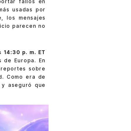
rtar fallos en
 más usadas por
, los mensajes
icio parecen no
s
14:30 p. m. ET
s de Europa. En
 reportes sobre
ud. Como era de
a y aseguró que