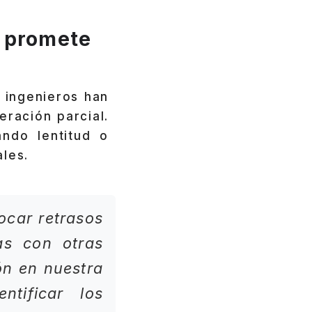
y promete
s ingenieros han
ración parcial.
ndo lentitud o
ales.
ocar retrasos
s con otras
ón en nuestra
ntificar los