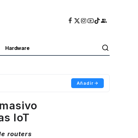
Hardware
Añadir
 masivo
as IoT
e routers