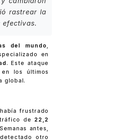
p y cambiaron
ó rastrear la
 efectivas.
vas del mundo
,
specializado en
ad
. Este ataque
 en los últimos
a global.
había frustrado
 tráfico de
22,2
 Semanas antes,
 detectado otro