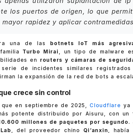
s apenas utilizaron suplantación de i
te los puertos de origen, lo que permiti
 mayor rapidez y aplicar contramedidas
dera una de las
botnets IoT más agresi
familia
Turbo Mirai
, un tipo de malware e
abilidades en
routers y cámaras de segurid
erie de incidentes similares registrados
rman la expansión de la red de bots a escal
ue crece sin control
 que en septiembre de 2025,
Cloudflare
ya 
ás potente distribuido por Aisuru, con un
10.600 millones de paquetes por segundo
.
Lab
, del proveedor chino
Qi’anxin
, había