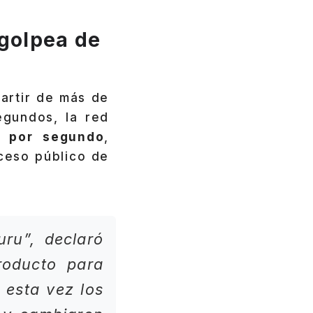
 golpea de
partir de más de
egundos, la red
s por segundo
,
cceso público de
uru”, declaró
roducto para
 esta vez los