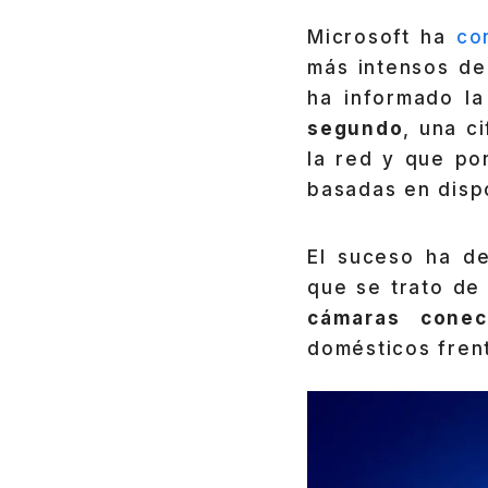
Microsoft ha
co
más intensos de 
ha informado l
segundo
, una c
la red y que po
basadas en dispo
El suceso ha de
que se trato d
cámaras conec
domésticos frent