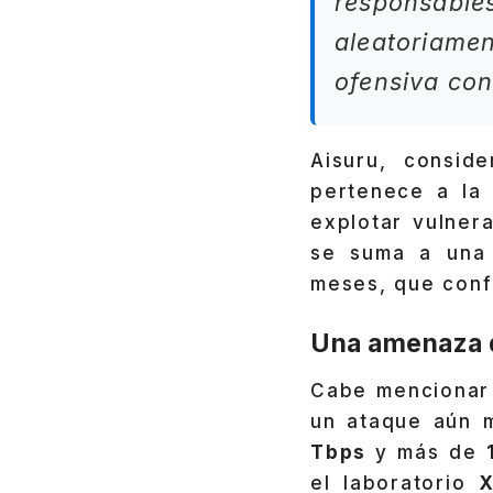
responsable
aleatoriamen
ofensiva con
Aisuru, consi
pertenece a la 
explotar vulner
se suma a una s
meses, que confi
Una amenaza q
Cabe mencionar
un ataque aún m
Tbps
y más de
el laboratorio
X