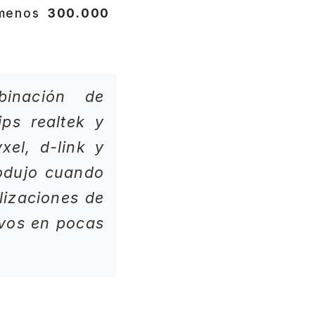
l menos
300.000
inación de
ips realtek y
el, d-link y
rodujo cuando
lizaciones de
ivos en pocas