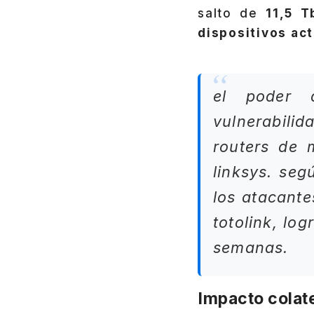
salto de
11,5 T
dispositivos ac
el poder 
vulnerabili
routers de 
linksys. seg
los atacante
totolink, lo
semanas.
Impacto colate