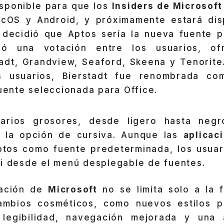
isponible para que los
Insiders de Microsoft
cOS y Android, y próximamente estará disp
decidió que Aptos sería la nueva fuente 
izó una votación entre los usuarios, of
tadt, Grandview, Seaford, Skeena y Tenorite
s usuarios, Bierstadt fue renombrada c
fuente seleccionada para Office.
arios grosores, desde ligero hasta negr
n la opción de cursiva. Aunque las
aplicac
Aptos como fuente predeterminada, los usua
ri desde el menú desplegable de fuentes.
zación de
Microsoft
no se limita solo a la 
cambios cosméticos, como nuevos estilos p
legibilidad, navegación mejorada y una 