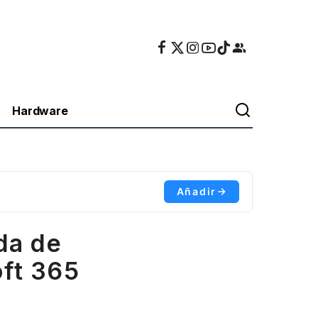
Hardware
Añadir
da de
oft 365