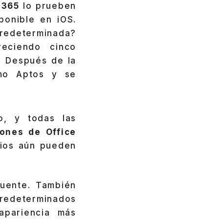
 365
lo prueben
onible en iOS.
predeterminada?
reciendo cinco
. Después de la
omo Aptos y se
o, y todas las
iones de Office
rios aún pueden
fuente. También
redeterminados
apariencia más