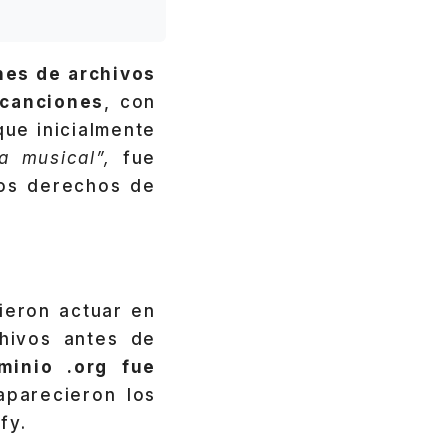
nes de archivos
 canciones
, con
que inicialmente
ra musical”,
fue
los derechos de
ieron actuar en
hivos antes de
minio .org fue
parecieron los
fy.