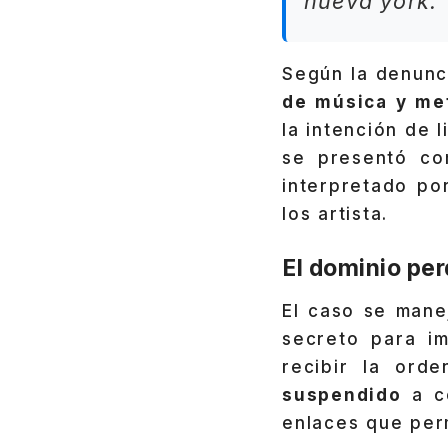
nueva york.
Según la denunc
de música y me
la intención de 
se presentó co
interpretado po
los artista.
El dominio perd
El caso se mane
secreto para i
recibir la orde
suspendido
a co
enlaces que perm