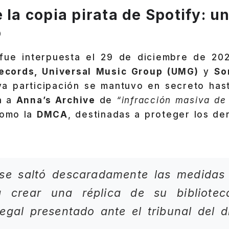
 la copia pirata de Spotify: un
o
fue interpuesta el 29 de diciembre de 202
ecords, Universal Music Group (UMG)
y
So
ya participación se mantuvo en secreto has
sa a
Anna’s Archive
de
“infracción masiva de
como la
DMCA
, destinadas a proteger los de
 se saltó descaradamente las medidas 
a crear una réplica de su biblioteca
gal presentado ante el tribunal del di