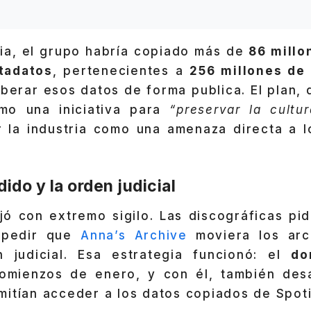
ia, el grupo habría copiado más de
86 millo
tadatos
, pertenecientes a
256 millones de
liberar esos datos de forma publica. El plan, 
mo una iniciativa para
“preservar la cultu
r la industria como una amenaza directa a 
ido y la orden judicial
jó con extremo sigilo. Las discográficas pid
mpedir que
Anna’s Archive
moviera los arc
n judicial. Esa estrategia funcionó: el
do
mienzos de enero, y con él, también desa
itían acceder a los datos copiados de Spoti