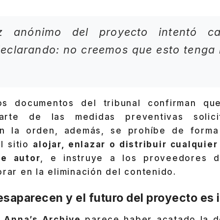
z anónimo del proyecto intentó c
declarando: no creemos que esto tenga
os documentos del tribunal confirman que
arte de las medidas preventivas solici
 En la orden, además, se prohíbe de forma
l sitio
alojar, enlazar o distribuir cualquie
e autor
, e instruye a los proveedores d
orar en la eliminación del contenido.
saparecen y el futuro del proyecto es 
,
Anna’s Archive
parece haber acatado la dec