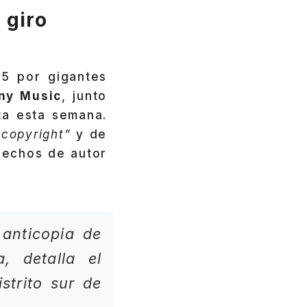
 giro
5 por gigantes
ny Music
, junto
ta esta semana.
 copyright”
y de
rechos de autor
anticopia de
, detalla el
strito sur de