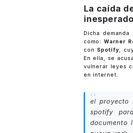
La caída de
inesperad
Dicha demanda 
como:
Warner R
con
Spotify
, cu
En ella, se acu
vulnerar leyes 
en internet.
el proyecto
spotify par
documento le