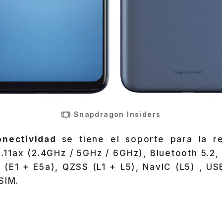
Snapdragon Insiders
onectividad
se tiene el soporte para la r
2.11ax (2.4GHz / 5GHz / 6GHz), Bluetooth 5.2
o (E1 + E5a), QZSS (L1 + L5), NavIC (L5) , US
SIM.