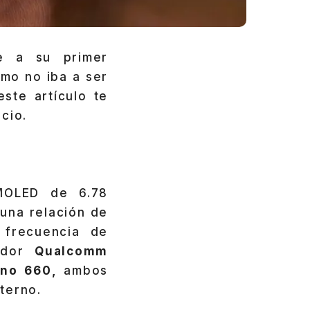
e a su primer
mo no iba a ser
ste artículo te
cio.
MOLED de 6.78
 una relación de
 frecuencia de
sador
Qualcomm
eno 660,
ambos
terno.