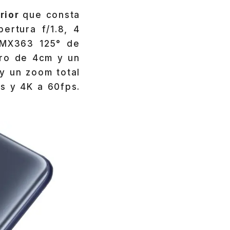
erior
que consta
rtura f/1.8, 4
 IMX363 125° de
cro de 4cm y un
y un zoom total
s y 4K a 60fps.