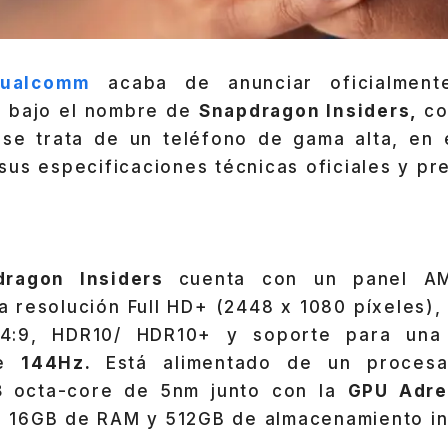
ualcomm
acaba de anunciar oficialment
il bajo el nombre de
Snapdragon Insiders,
co
se trata de un teléfono de gama alta, en e
us especificaciones técnicas oficiales y pre
dragon Insiders
cuenta con un panel A
 resolución Full HD+ (2448 x 1080 píxeles),
4:9, HDR10/ HDR10+ y soporte para una
de
144Hz.
Está alimentado de un proce
88
octa-core de 5nm junto con la
GPU Adr
16GB de RAM y 512GB de almacenamiento in