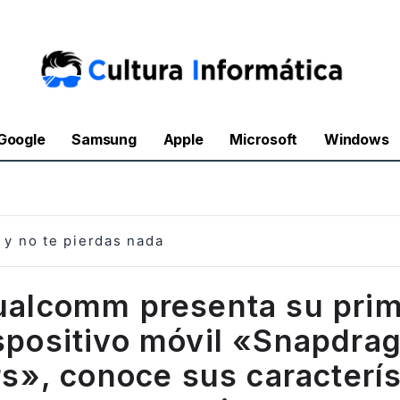
Google
Samsung
Apple
Microsoft
Windows
y no te pierdas nada
alcomm presenta su pri
spositivo móvil «Snapdra
rs», conoce sus caracterís