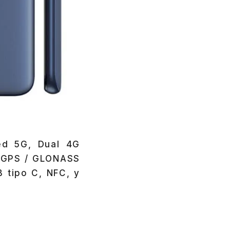
ed 5G, Dual 4G
, GPS / GLONASS
B tipo C, NFC, y