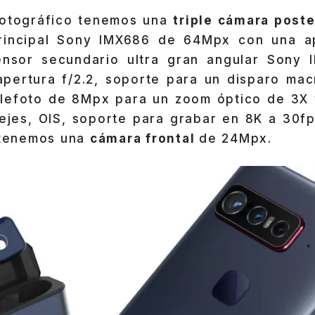
fotográfico tenemos una
triple cámara post
rincipal Sony IMX686 de 64Mpx con una ape
ensor secundario ultra gran angular Sony
pertura f/2.2, soporte para un disparo ma
elefoto de 8Mpx para un zoom óptico de 3X 
 ejes, OIS, soporte para grabar en 8K a 30fp
s tenemos una
cámara frontal
de 24Mpx.