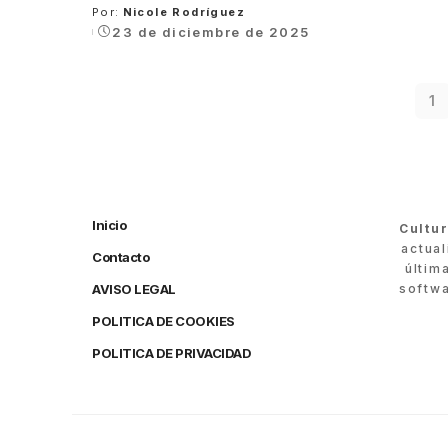
Por:
Nicole Rodríguez
Posted
23 de diciembre de 2025
by
1
Inicio
Cultu
actua
Contacto
últim
AVISO LEGAL
softwa
POLITICA DE COOKIES
POLITICA DE PRIVACIDAD