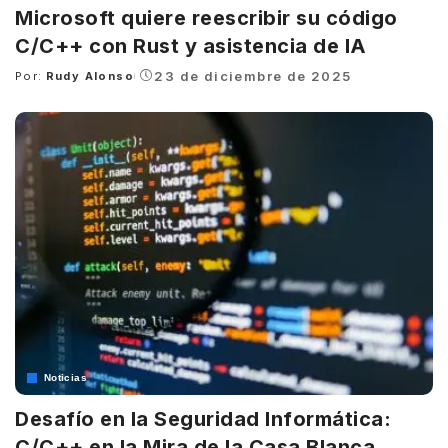
Microsoft quiere reescribir su código
C/C++ con Rust y asistencia de IA
23 de diciembre de 2025
Por:
Rudy Alonso
Posted
by
Noticias
Desafío en la Seguridad Informática:
C/C++ en la Mira de la Casa Blanca