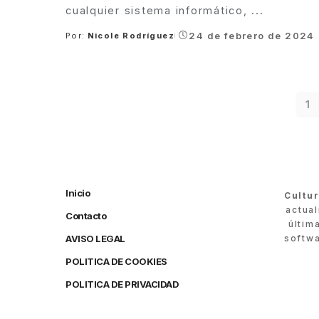
cualquier sistema informático,
...
24 de febrero de 2024
Por:
Nicole Rodríguez
Posted
by
1
Inicio
Cultu
actua
Contacto
últim
AVISO LEGAL
softwa
POLITICA DE COOKIES
POLITICA DE PRIVACIDAD