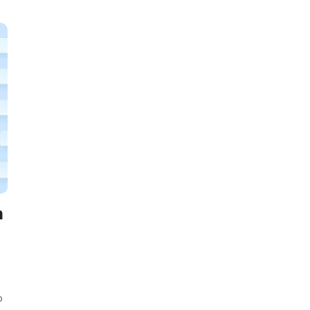
by
n
o