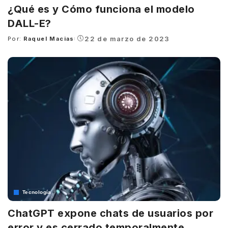
¿Qué es y Cómo funciona el modelo
DALL-E?
22 de marzo de 2023
Por:
Raquel Macias
Posted
by
Tecnología
ChatGPT expone chats de usuarios por
error y es cerrado temporalmente