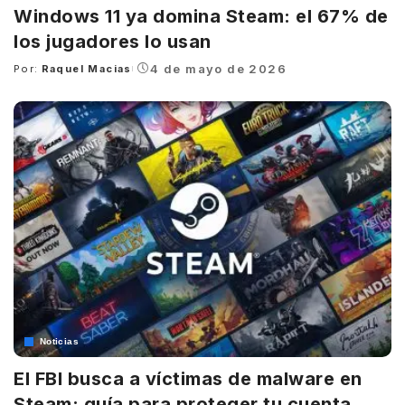
Windows 11 ya domina Steam: el 67% de
los jugadores lo usan
4 de mayo de 2026
Por:
Raquel Macias
Posted
by
Noticias
El FBI busca a víctimas de malware en
Steam: guía para proteger tu cuenta