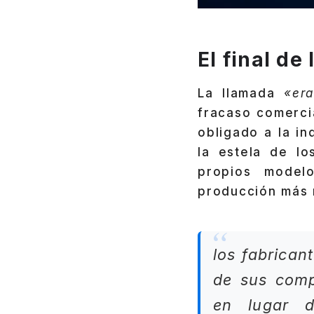
El final de
La llamada
«er
fracaso comerci
obligado a la i
la estela de lo
propios mode
producción más 
los fabrican
de sus compe
en lugar 