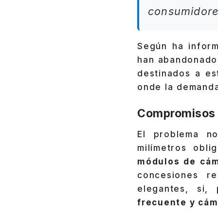
consumidore
Según ha info
han abandonado 
destinados a es
onde la demanda
Compromisos t
El problema no
milímetros obl
módulos de cá
concesiones re
elegantes, si
frecuente y cám