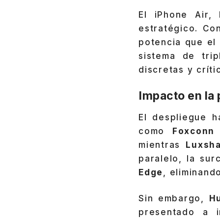
El iPhone Air,
estratégico. Con
potencia que el
sistema de tri
discretas y crít
Impacto en la
El despliegue 
como
Foxcon
mientras
Luxsh
paralelo, la su
Edge
, eliminand
Sin embargo,
H
presentado a 