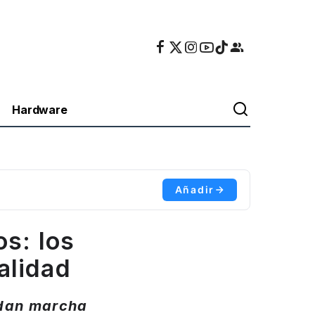
Hardware
Añadir
os: los
alidad
s dan marcha