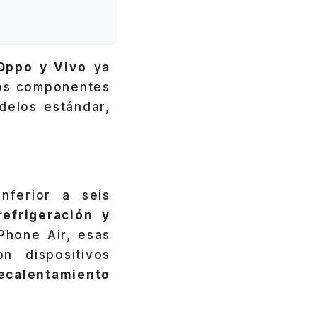
Oppo y Vivo
ya
Los componentes
delos estándar,
nferior a seis
refrigeración y
Phone Air, esas
n dispositivos
ecalentamiento