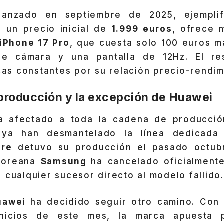
 lanzado en septiembre de 2025, ejemplif
 un precio inicial de
1.999 euros
, ofrece 
iPhone 17 Pro
, que cuesta solo 100 euros m
ple cámara y una pantalla de 12Hz. El res
icas constantes por su relación precio-rendim
 producción y la excepción de Huawei
ha afectado a toda la cadena de producció
n
ya han desmantelado la línea dedicada 
are
detuvo su producción el pasado octub
rcoreana
Samsung
ha cancelado oficialment
o cualquier sucesor directo al modelo fallido.
uawei
ha decidido seguir otro camino. Con
inicios de este mes, la marca apuesta 