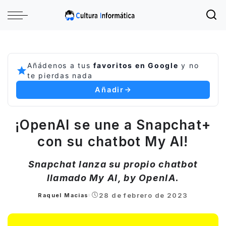
Añádenos a tus
favoritos en Google
y no
te pierdas nada
Añadir
¡OpenAI se une a Snapchat+
con su chatbot My AI!
Snapchat lanza su propio chatbot
llamado My AI, by OpenIA.
28 de febrero de 2023
Raquel Macias
Posted
by