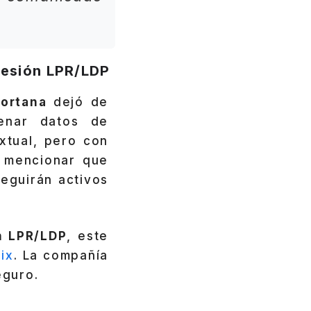
presión LPR/LDP
ortana
dejó de
cenar datos de
xtual, pero con
e mencionar que
seguirán activos
n LPR/LDP
, este
ix
. La compañía
eguro.