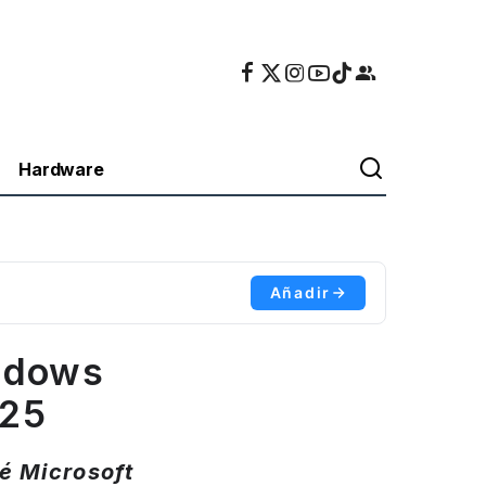
Hardware
Añadir
indows
025
é Microsoft