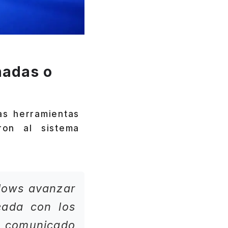
nadas o
as herramientas
ron al sistema
ndows avanzar
eada con los
 comunicado