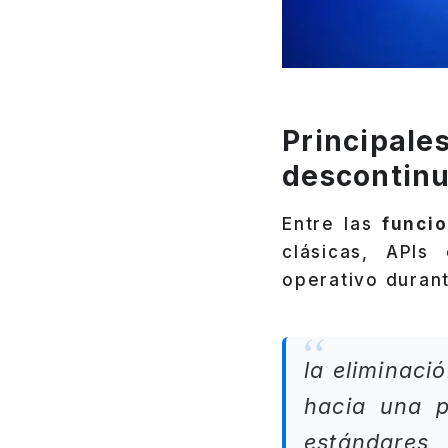
Principale
descontin
Entre las
funci
clásicas, APIs
operativo duran
la eliminaci
hacia una p
estándares