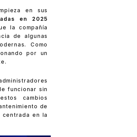
impieza en sus
nadas en 2025
ue la compañía
ncia de algunas
modernas. Como
ionando por un
te.
administradores
e funcionar sin
estos cambios
mantenimiento de
 centrada en la