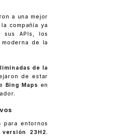
ron a una mejor
 la compañía ya
 sus APIs, los
va moderna de la
liminadas de la
dejaron de estar
de
Bing Maps
en
ador.
ivos
da para entornos
 versión 23H2
.