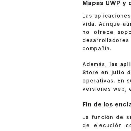
Mapas UWP y c
Las aplicacione
vida. Aunque aú
no ofrece sopo
desarrolladore
compañía.
Además,
las ap
Store en julio 
operativas. En 
versiones web, e
Fin de los enc
La función de 
de ejecución c