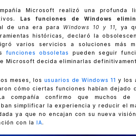
mpañía Microsoft realizó una profunda l
tivos.
Las funciones de Windows elimi
nal de una era para
Windows 10 y 11
, ya q
ramientas históricas, declaró la obsolesce
igró varios servicios a soluciones más 
as
funciones obsoletas
pueden seguir func
e Microsoft decida eliminarlas definitivamen
imos meses, los
usuarios de Windows 11
y los 
aron cómo ciertas funciones habían dejado d
 La compañía confirmo que muchos de 
ban simplificar la experiencia y reducir el 
dada ya que no encajan con su nueva visión
ación con la
IA
.