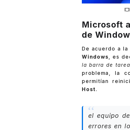
Microsoft a
de Window
De acuerdo a l
Windows
, es de
la barra de tare
problema, la c
permitían rein
Host
.
el equipo de
errores en l