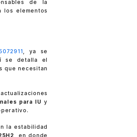
onsables de la
n los elementos
5072911
, ya se
í se detalla el
s que necesitan
tualizaciones
nales para IU
y
operativo.
 la estabilidad
25H2
, en donde