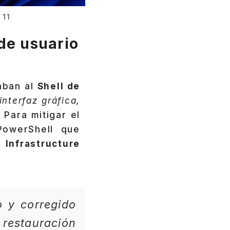
 11
 de usuario
taban al
Shell de
interfaz gráfica,
. Para mitigar el
PowerShell que
 Infrastructure
o y corregido
 restauración