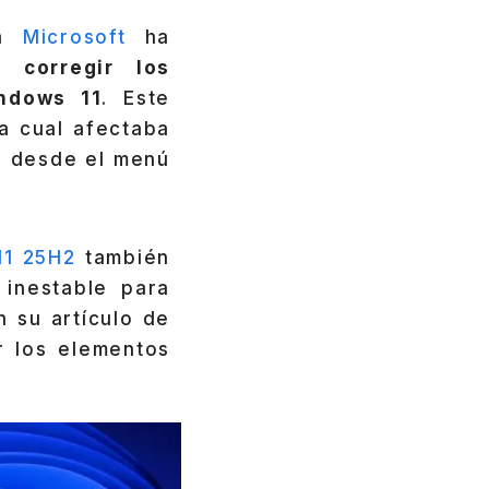
ía
Microsoft
ha
a
corregir los
ndows 11
. Este
la cual afectaba
, desde el menú
11 25H2
también
 inestable para
 su artículo de
r los elementos