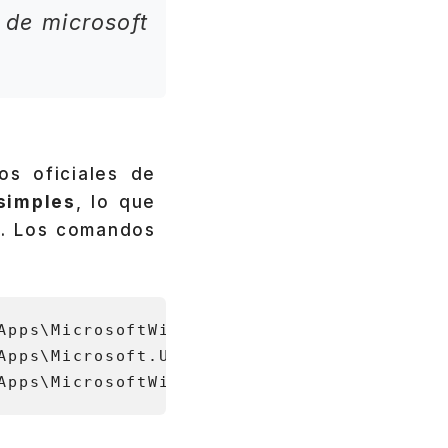
 de microsoft
s oficiales de
simples
, lo que
ma. Los comandos
Apps\MicrosoftWindows.Client.CBS_cw5n1h2tx
Apps\Microsoft.UI.Xaml.CBS_8wekyb3d8bbwe\a