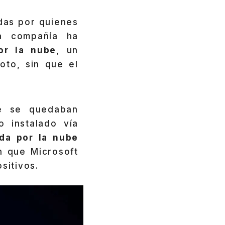
das por quienes
a compañía ha
or la nube
, un
oto, sin que el
e se quedaban
 instalado vía
ada por la nube
n que Microsoft
sitivos.