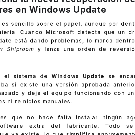
ores en Windows Update
 es sencillo sobre el papel, aunque por den
niería. Cuando Microsoft detecta que un dri
ate está dando problemas, lo marca dentr
er Shiproom
y lanza una orden de reversió
í, el sistema de
Windows Update
se encar
a si existe una versión aprobada anterior
hazado y deja el equipo funcionando con un 
os ni reinicios manuales.
 es que no hace falta instalar ningún a
software extra del fabricante. Todo s
 que ya existe, lo que simplifica enormement