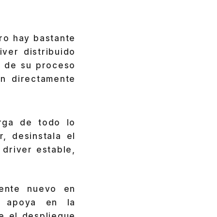
tro hay bastante
ver distribuido
o de su proceso
n directamente
ga de todo lo
, desinstala el
driver estable,
gente nuevo en
e apoya en la
e el despliegue