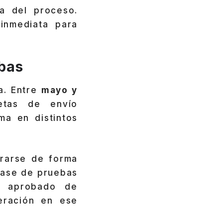
a del proceso.
inmediata para
ebas
ía. Entre
mayo y
etas de envío
ma en distintos
grarse de forma
fase de pruebas
r aprobado de
eración en ese