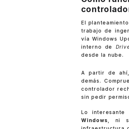
controlad
El planteamiento
trabajo de inge
vía Windows Upd
interno de
Driv
desde la nube.
A partir de ah
demás. Comprueb
controlador rec
sin pedir permis
Lo interesante
Windows
, ni 
infraestructura