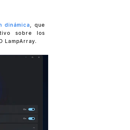
ón dinámica
, que
tivo sobre los
ID LampArray.