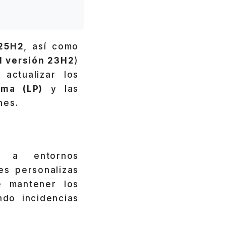
 25H2
, así como
1 versión 23H2
)
, actualizar los
oma (LP)
y las
nes.
an a entornos
es personalizas
e mantener los
ndo incidencias