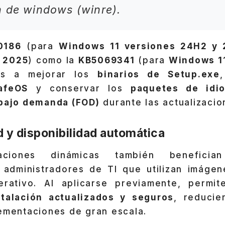
n de windows (winre).
0186
(para
Windows 11 versiones 24H2 y
 2025
) como la
KB5069341
(para
Windows 1
das a mejorar los
binarios de Setup.exe
afeOS
y conservar los
paquetes de idi
 bajo demanda (FOD)
durante las actualizacio
 y disponibilidad automática
zaciones dinámicas también benefici
 administradores de TI que utilizan imágen
erativo. Al aplicarse previamente, permit
stalación actualizados y seguros
, reducie
lementaciones de gran escala.