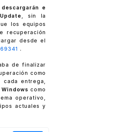
e
descargarán e
 Update
, sin la
que los equipos
e recuperación
cargar desde el
069341
.
aba de finalizar
cuperación como
n cada entrega,
e Windows
como
tema operativo,
ipos actuales y