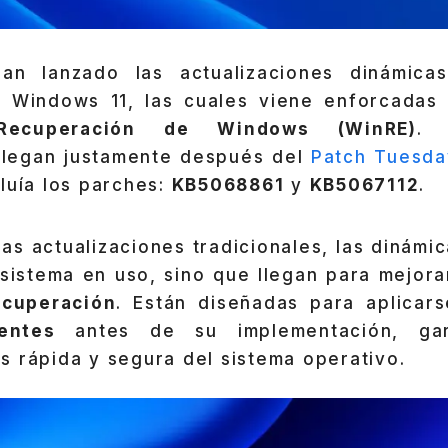
an lanzado las actualizaciones dinámic
 Windows 11, las cuales viene enforcadas 
Recuperación de Windows (WinRE)
. 
 llegan justamente después del
Patch Tuesda
luía los parches:
KB5068861
y
KB5067112
.
las actualizaciones tradicionales, las dinámi
 sistema en uso, sino que llegan para mejora
ecuperación
. Están diseñadas para aplicar
entes
antes de su implementación, gar
s rápida y segura del sistema operativo.