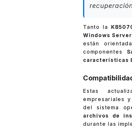
recuperació
Tanto la
KB507
Windows Server
están orienta
componentes
S
características
Compatibilidad
Estas actuali
empresariales y
del sistema op
archivos de in
durante las imp