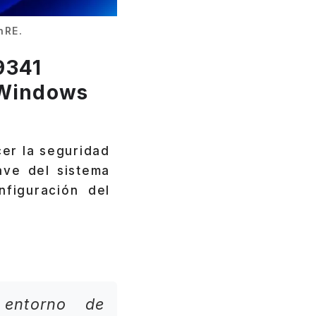
nRE.
9341
 Windows
cer la seguridad
ave del sistema
nfiguración del
 entorno de