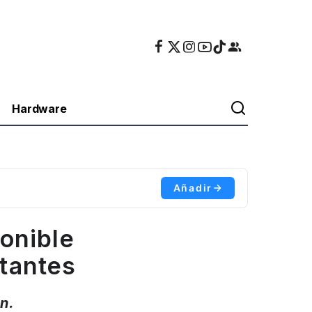
Hardware
Añadir
onible
rtantes
n.