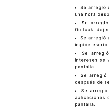
Se arregló 
una hora des
Se arregl
Outlook, deje
Se arregló 
impide escrib
Se arregl
intereses se 
pantalla.
Se arregló
después de rei
Se arregló
aplicaciones 
pantalla.