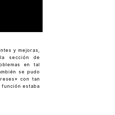
antes y mejoras,
 la sección de
oblemas en tal
también se pudo
ereses» con tan
l función estaba