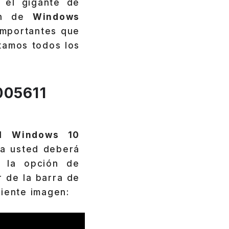
,
el gigante de
ión de
Windows
importantes que
ntamos todos los
005611
al
Windows 10
la usted deberá
 la opción de
r de la barra de
uiente imagen: