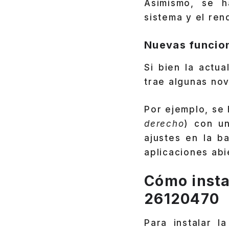
Asimismo, se h
sistema y el ren
Nuevas funcion
Si bien la actu
trae algunas nov
Por ejemplo, se 
derecho
) con u
ajustes en la b
aplicaciones abi
Cómo insta
26120470
Para instalar l