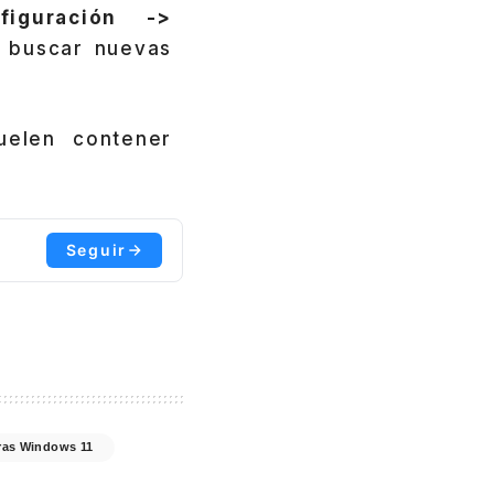
figuración ->
 buscar nuevas
uelen contener
Seguir
ras Windows 11