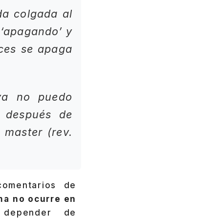
da colgada al
 ‘apagando’ y
eces se apaga
 ya no puedo
a después de
 master (rev.
comentarios de
ma no ocurre en
 depender de