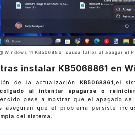
Windows 11 KB5068861 causa fallos al apagar el 
tras instalar KB5068861 en W
ción de la actualización
KB5068861
,el si
colgado al intentar apagarse o reinicia
endido pese a mostrar que el apagado se 
s aseguran que el problema persiste inclus
impia del sistema.