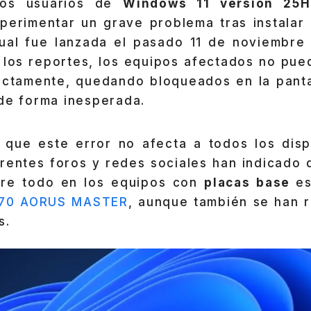
unos usuarios de
Windows 11 versión 25
erimentar un grave problema tras instalar l
cual fue lanzada el pasado 11 de noviembre
 los reportes, los equipos afectados no pue
rectamente, quedando bloqueados en la panta
 de forma inesperada.
que este error no afecta a todos los dispo
erentes foros y redes sociales han indicado 
bre todo en los equipos con
placas base
e
570 AORUS MASTER
, aunque también se han 
s.