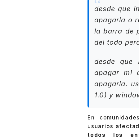
desde que in
apagarla o r
la barra de 
del todo per
desde que i
apagar mi c
apagarla. u
1.0) y windo
En comunidad
usuarios afecta
todos los en