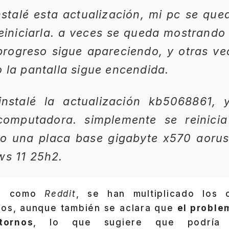
stalé esta actualización, mi pc se que
einiciarla. a veces se queda mostrando
progreso sigue apareciendo, y otras v
o la pantalla sigue encendida.
nstalé la actualización kb5068861,
omputadora. simplemente se reinici
so una placa base gigabyte x570 aorus
ws 11 25h2.
es como
Reddit
, se han multiplicado los 
dos, aunque también se aclara que
el proble
tornos
, lo que sugiere que podría