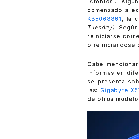
¡Atentos!. Alg
comenzado a exp
KB5068861
, la 
Tuesday)
. Según
reiniciarse cor
o reiniciándose
Cabe mencionar 
informes en dif
se presenta so
las:
Gigabyte X
de otros modelo