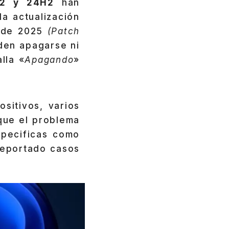
H2 y 24H2
han
a actualización
 de 2025
(Patch
den apagarse ni
lla «
Apagando
»
sitivos, varios
que el problema
specificas como
reportado casos