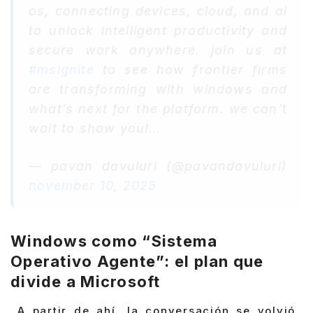
os, connecting devices, cloud, and ai
to unlock intelligent productivity and
secure work anywhere. join us at
#msignite
to see how frontier firms
are transforming with windows and
what’s next for the platform. we can’t
wait to show you!…
— pavan davuluri (@pavandavuluri)
november 10, 2025
Windows como “Sistema
Operativo Agente”: el plan que
divide a Microsoft
A partir de ahí, la conversación se volvió