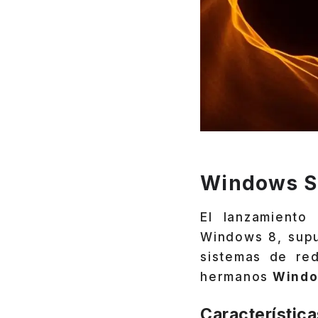
Windows Se
El lanzamient
Windows 8, supu
sistemas de re
hermanos
Window
Característica