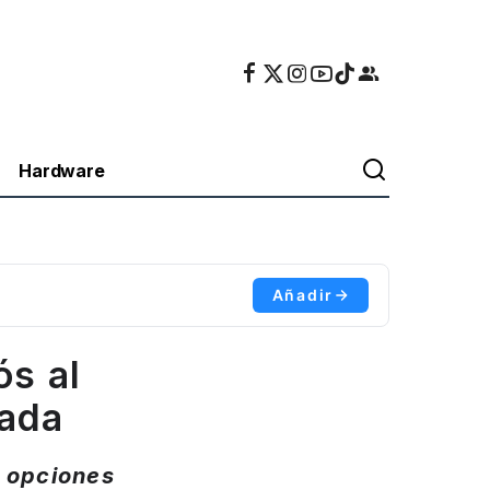
Hardware
Añadir
s al
cada
y opciones