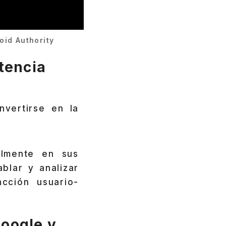
oid Authority
tencia
nvertirse en la
almente en sus
blar y analizar
cción usuario-
Google y