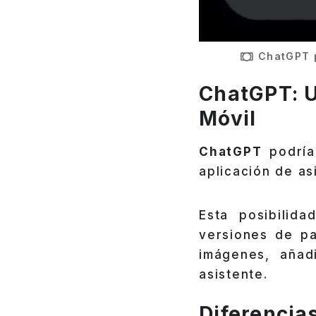
ChatGPT p
ChatGPT: U
Móvil
ChatGPT
podrí
aplicación de as
Esta posibilid
versiones de pa
imágenes, añad
asistente.
Diferencia