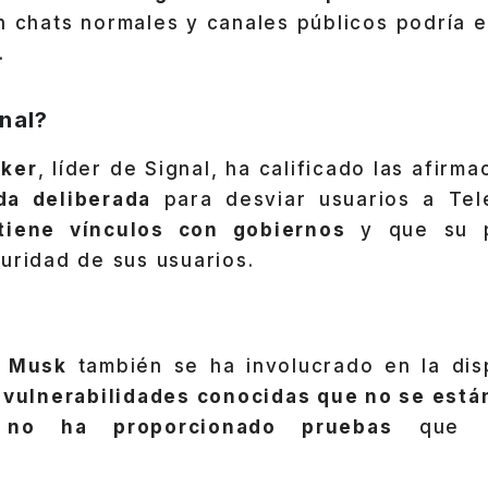
n chats normales y canales públicos podría 
.
nal?
aker
, líder de Signal, ha calificado las afirm
da deliberada
para desviar usuarios a Tel
tiene vínculos con gobiernos
y que su p
uridad de sus usuarios. ️
n Musk
también se ha involucrado en la dis
e
vulnerabilidades conocidas que no se está
,
no ha proporcionado pruebas
que re