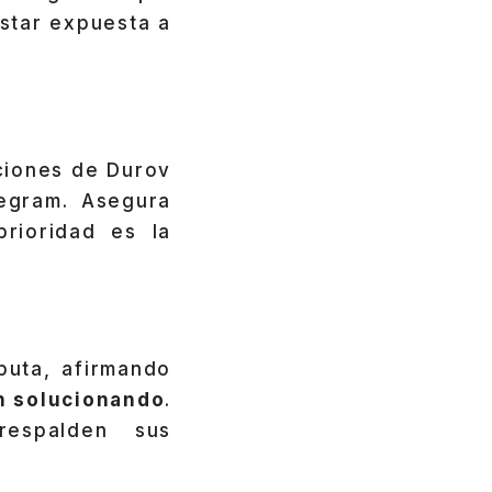
estar expuesta a
aciones de Durov
egram. Asegura
rioridad es la
puta, afirmando
n solucionando
.
spalden sus