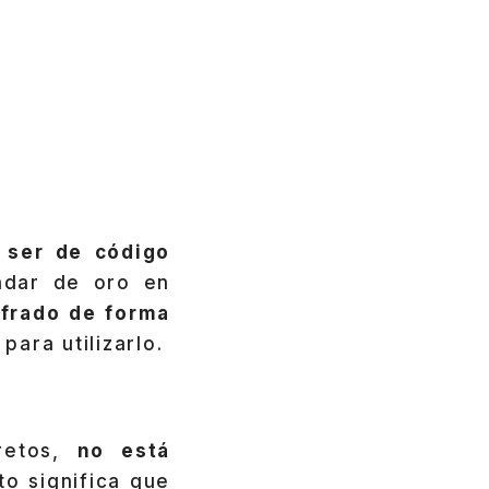
l ser de código
ndar de oro en
ifrado de forma
para utilizarlo.
cretos,
no está
sto significa que