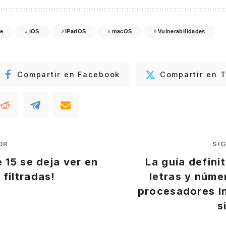
e
iOS
iPadOS
macOS
Vulnerabilidades
Compartir en Facebook
Compartir en T
OR
SI
e 15 se deja ver en
La guía definit
filtradas!
letras y núme
procesadores In
s