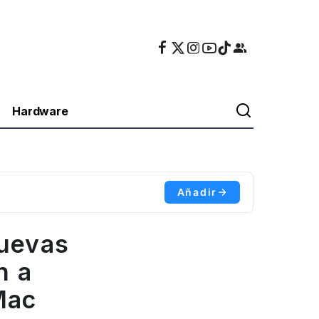
Hardware
Añadir
nuevas
n a
Mac