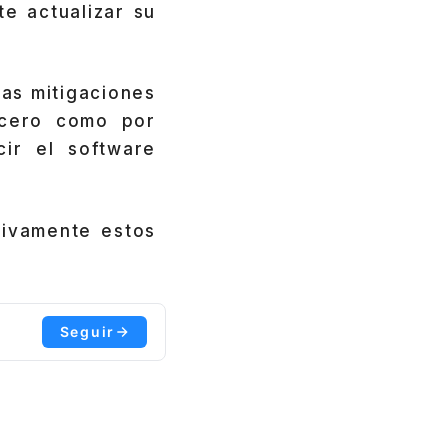
e actualizar su
las mitigaciones
 cero como por
ir el software
tivamente estos
Seguir