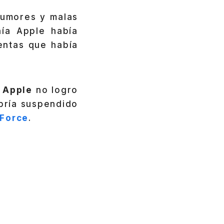
umores y malas
ía Apple había
entas que había
e
Apple
no logro
abría suspendido
Force
.