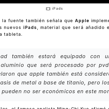
iPads
 la fuente también señala que
Apple
impleme
us nuevos
iPads
, material que será añadido 
a tableta.
pad también estará equipado con u
 aluminio que será procesado por pvd.
elaron que apple también está conside
asis de metal a base de titanio, pero lo
o pueden no ser económicos en este mo
lles, el famoso analista Ming-Chi Kuo afirmó