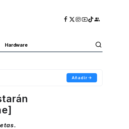
Hardware
Añadir
starán
me]
letas.