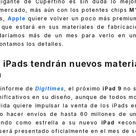
gigante de Cupertino es sin duda lo mej
 mercado, más aún con los potentes chips
M
ás,
Apple
quiere volver un poco más premium
que estará en sus materiales de fabricaci
rdaríamos más de un mes para verlo en un
contamos los detalles.
 iPads tendrán nuevos materi
n
informe de
Digitimes
,
el próximo
iPad 9
no 
nificativos en su diseño, aunque de todos mo
ida quiere impulsar la venta de los iPads e
to hacer envíos de hasta 60 millones de u
iendo como estrella a su nuevo
iPad
«eco
será presentado oficialmente en el mes de s