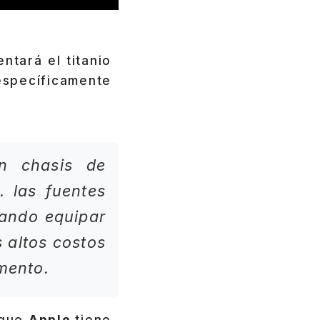
ntará el titanio
específicamente
n chasis de
 las fuentes
rando equipar
s altos costos
mento.
 que
Apple
tiene