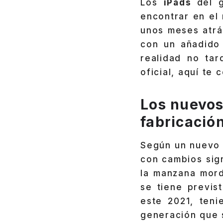
Los
iPads
del 
encontrar en el
unos meses atr
con un añadido 
realidad no ta
oficial, aquí te 
Los nuevos
fabricació
Según un nuevo 
con cambios sig
la manzana mord
se tiene previs
este 2021, ten
generación que 