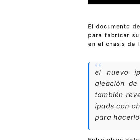
El documento de
para fabricar s
en el chasis de l
el nuevo i
aleación de
también rev
ipads con ch
para hacerl
Entre otros deta