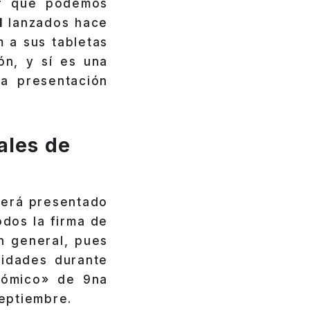
or que podemos
1
lanzados hace
 a sus tabletas
ón, y sí es una
a presentación
ales de
será presentado
dos la firma de
n general, pues
nidades durante
nómico» de 9na
eptiembre.