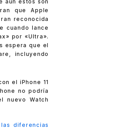
e aun estos son
uran que Apple
gran reconocida
ne cuando lance
ax» por «Ultra».
s espera que el
are, incluyendo
on el iPhone 11
Phone no podría
el nuevo Watch
las diferencias