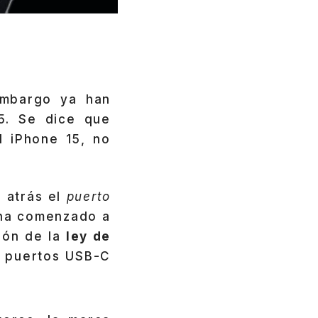
mbargo ya han
5. Se dice que
l iPhone 15, no
 atrás el
puerto
 ha comenzado a
ción de la
ley de
n puertos USB-C