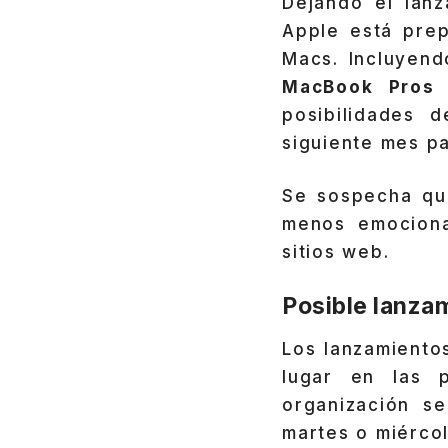
Dejando el lanz
Apple está pre
Macs. Incluyen
MacBook Pros
posibilidades 
siguiente mes pa
Se sospecha qu
menos emociona
sitios web.
Posible lanza
Los lanzamiento
lugar en las 
organización s
martes o miércol