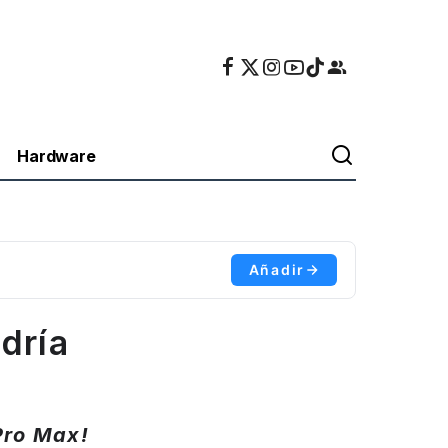
Hardware
Añadir
dría
 Pro Max!