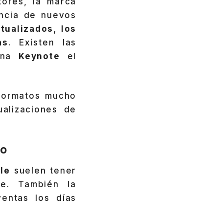
tores, la marca
ncia de nuevos
ualizados, los
as
. Existen las
 una
Keynote
el
.
formatos mucho
alizaciones de
po
le
suelen tener
e. También la
entas los días