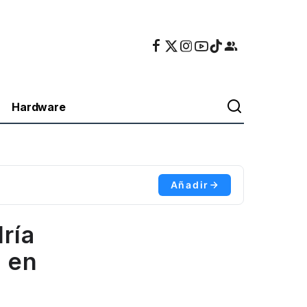
Hardware
Añadir
ría
s en