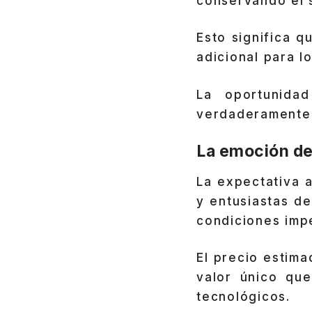
conservando el s
Esto significa q
adicional para l
La oportunid
verdaderamente 
La emoción de
La expectativa a
y entusiastas d
condiciones imp
El precio estim
valor único que
tecnológicos.