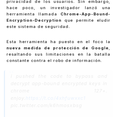
privacidad de los usuarios. Sin embargo,
hace poco, un investigador lanzó una
herramienta llamada
Chrome-App-Bound-
Encryption-Decryption
que permite eludir
este sistema de seguridad.
Esta herramienta ha puesto en el foco la
nueva medida de protección de Google
,
resaltando sus limitaciones en la batalla
constante contra el robo de información.
i pushed the code to bypass and
decrypt app-bound encrypted keys in
chrome 127+.
enjoy.
https://t.co/4xhfuwxxc1
pic.twitter.com/k6hmosxbsg