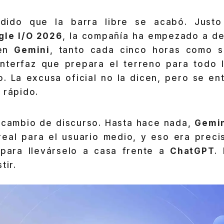
idido que la barra libre se acabó. Just
gle I/O 2026
, la compañía ha empezado a d
 en
Gemini
, tanto cada cinco horas como s
interfaz que prepara el terreno para todo
. La excusa oficial no la dicen, pero se en
 rápido.
l cambio de discurso. Hasta hace nada,
Gemin
real para el usuario medio, y eso era prec
para llevárselo a casa frente a
ChatGPT
.
tir.