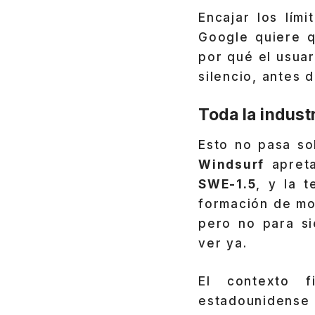
Encajar los lím
Google quiere q
por qué el usuar
silencio, antes 
Toda la indust
Esto no pasa so
Windsurf
apreta
SWE-1.5
, y la 
formación de m
pero no para si
ver ya.
El contexto f
estadounidense