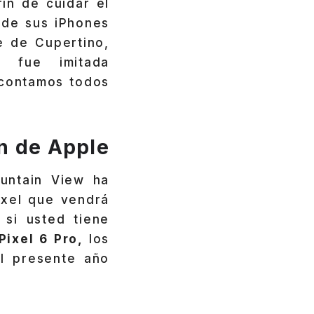
in de cuidar el
 de sus iPhones
e de Cupertino,
a fue imitada
e contamos todos
an de Apple
untain View ha
ixel que vendrá
si usted tiene
Pixel 6 Pro,
los
el presente año