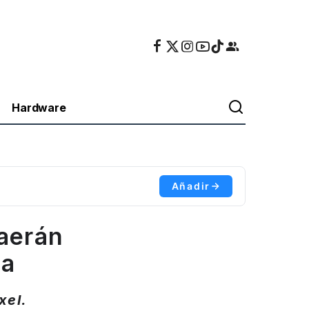
Hardware
Añadir
raerán
ja
xel.