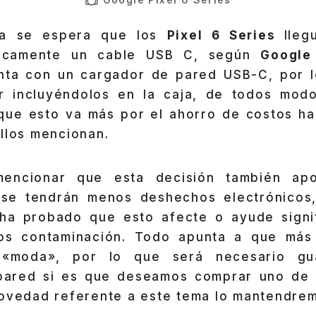
ia se espera que los
Pixel 6 Series
lleg
icamente un cable USB C, según
Googl
nta con un cargador de pared USB-C, por 
ir incluyéndolos en la caja, de todos mod
que esto va más por el ahorro de costos ha
llos mencionan.
encionar que esta decisión también ap
 se tendrán menos deshechos electrónicos,
 ha probado que esto afecte o ayude signi
os contaminación. Todo apunta a que más 
«moda», por lo que será necesario gua
pared si es que deseamos comprar uno de e
novedad referente a este tema lo mantendrem