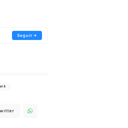
Seguir
el 6
witter