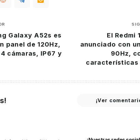
OR
SI
ng Galaxy A52s es
El Redmi 
on panel de 120Hz,
anunciado con un
 4 cámaras, IP67 y
90Hz, c
características
s!
¡Ver comentari
¡Nuestras redes social