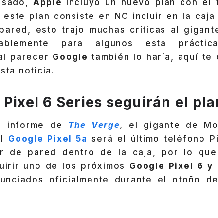
asado,
Apple
incluyó un nuevo plan con el f
 este plan consiste en NO incluir en la caja
pared, esto trajo muchas críticas al gigant
ablemente para algunos esta práctic
al parecer
Google
también lo haría, aquí t
sta noticia.
 Pixel 6 Series seguirán el pl
o informe de
The Verge
,
el gigante de Mo
el
Google Pixel 5a
será el último teléfono P
r de pared dentro de la caja, por lo que 
uirir uno de los próximos
Google Pixel 6 y 
unciados oficialmente durante el otoño d