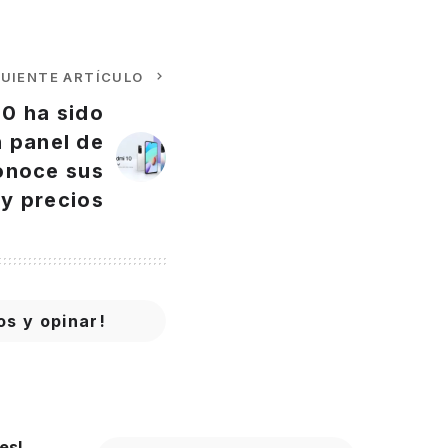
GUIENTE ARTÍCULO
10 ha sido
 panel de
onoce sus
 y precios
os y opinar!
es!