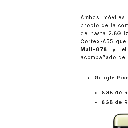
Ambos móviles
propio de la co
de hasta 2.8GHz
Cortex-A55 que 
Mali-G78
y el
acompañado de d
Google Pixe
8GB de R
8GB de R