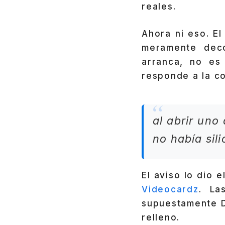
reales.
Ahora ni eso. E
meramente deco
arranca, no es
responde a la co
al abrir uno
no había sili
El aviso lo dio 
Videocardz
. La
supuestamente D
relleno.