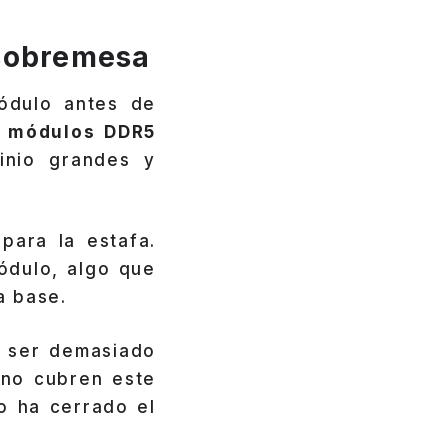
 sobremesa
módulo antes de
s
módulos DDR5
inio grandes y
para la estafa.
ódulo, algo que
a base.
e ser demasiado
 no cubren este
o ha cerrado el