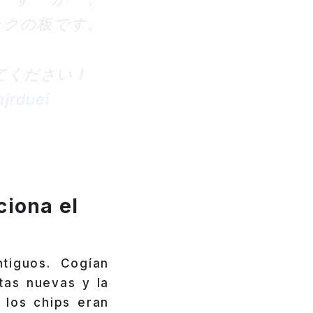
ックの板です。
てください！
ajrduei
ciona el
tiguos. Cogían
tas nuevas y la
 los chips eran