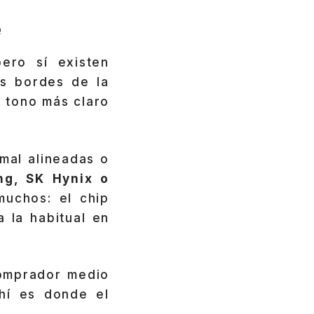
e
ero sí existen
os bordes de la
 tono más claro
mal alineadas o
g, SK Hynix o
muchos: el chip
 la habitual en
comprador medio
hí es donde el