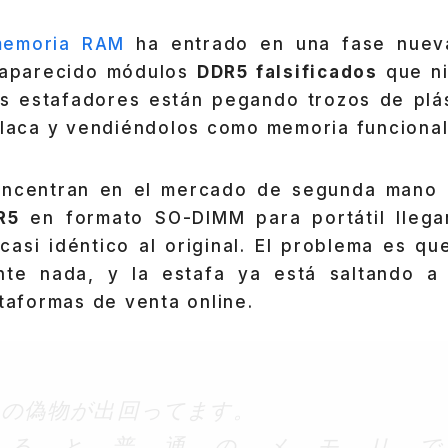
memoria RAM
ha entrado en una fase nue
 aparecido módulos
DDR5 falsificados
que ni
los estafadores están pegando trozos de plá
placa y vendiéndolos como memoria funcional
oncentran en el mercado de segunda mano a
R5
en formato SO-DIMM para portátil llega
casi idéntico al original. El problema es qu
nte nada, y la estafa ya está saltando a 
ataformas de venta online.
モリの偽物が出回ってます。
すると普通のメモリで