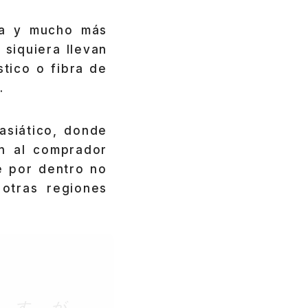
va y mucho más
 siquiera llevan
stico o fibra de
.
siático, donde
n al comprador
e por dentro no
otras regiones
すが、