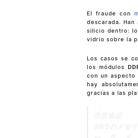
El fraude con
descarada. Han
silicio dentro: 
vidrio sobre la 
Los casos se c
los módulos
DD
con un aspecto 
hay absolutame
gracias a las pl
注意喚起
ddr5のメ
一見