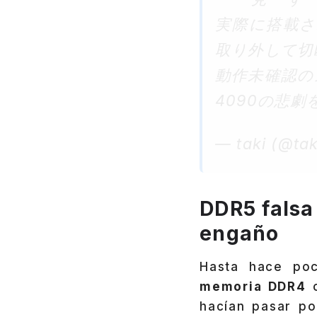
実際に搭載さ
取り外して切
動作未確認の
4090の悲
— taki (@tak
DDR5 falsa 
engaño
Hasta hace poc
memoria DDR4
o
hacían pasar p