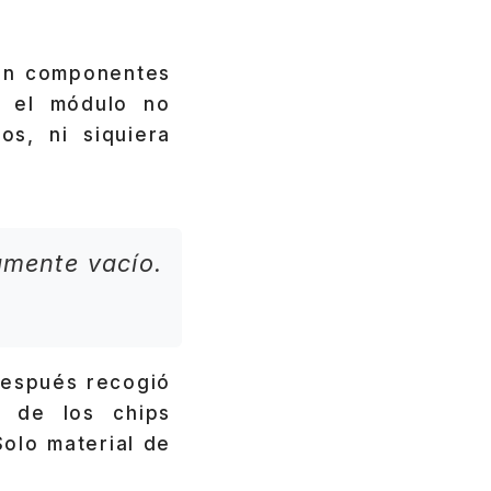
con componentes
e el módulo no
s, ni siquiera
tamente vacío.
después recogió
o de los chips
olo material de