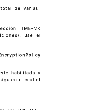
total de varias
tección TME-MK
iciones), use el
yptionPolicy
sté habilitada y
siguiente cmdlet