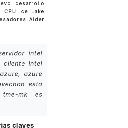
vo desarrollo
s CPU Ice Lake
cesadores Alder
rvidor intel
cliente intel
 azure, azure
ovechan esta
 tme-mk es
rias claves