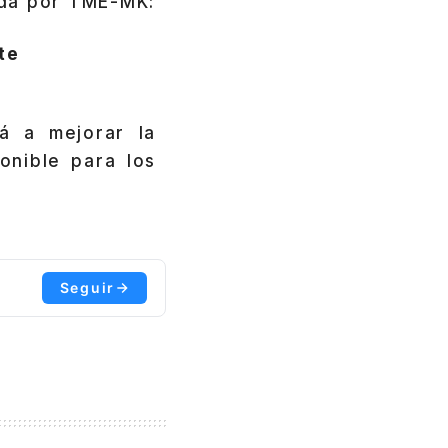
gida por TME-MK:
te
á a mejorar la
onible para los
Seguir