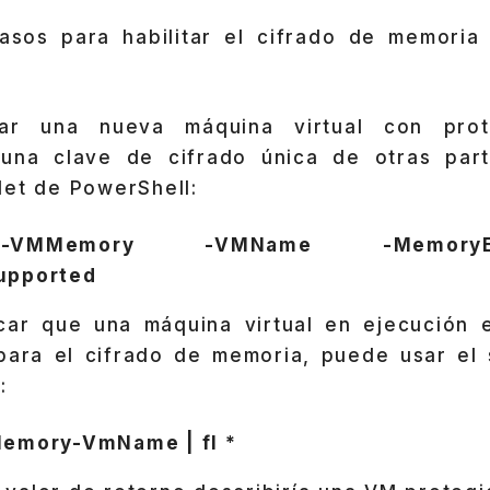
asos para habilitar el cifrado de memoria 
ciar una nueva máquina virtual con pro
 una clave de cifrado única de otras part
let de PowerShell:
t-VMMemory -VMName -MemoryEncr
upported
icar que una máquina virtual en ejecución e
ara el cifrado de memoria, puede usar el 
:
emory-VmName | fl *