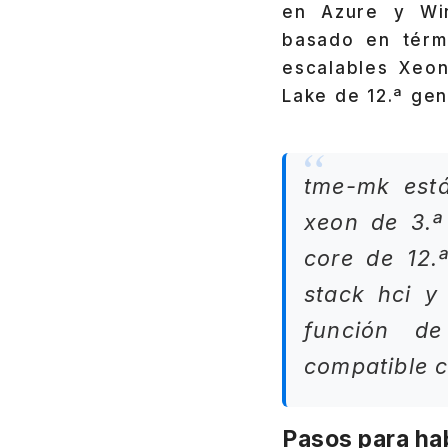
en Azure y Wi
basado en térm
escalables Xeon
Lake de 12.ª gen
tme-mk está
xeon de 3.ª
core de 12.
stack hci y
función d
compatible c
Pasos para hab