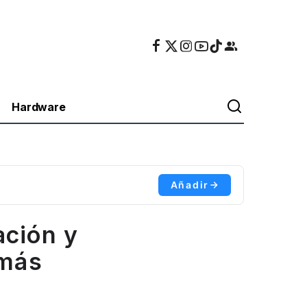
Hardware
Añadir
ación y
 más
o