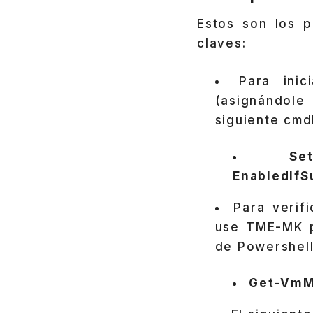
Estos son los p
claves:
Para ini
(asignándole
siguiente cmd
Se
EnabledIfS
Para verif
use TME-MK p
de Powershell
Get-VmM