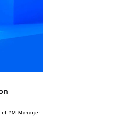
con
s
es el PM Manager