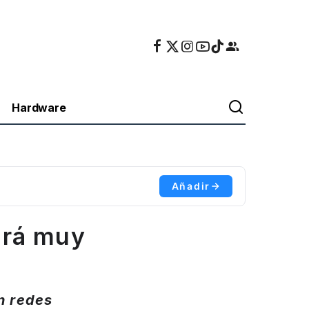
Hardware
Añadir
ará muy
n redes