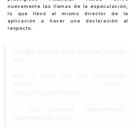
nuevamente las llamas de la especulación,
lo que llevó al mismo director de la
aplicación a hacer una declaración al
respecto.
this @ft story is false. we aren’t doing
this.
also it looks like you misspelled
brian’s name…
https://t.co/z47z9fc5yu
— will cathcart (@wcathcart)
september 15, 2023