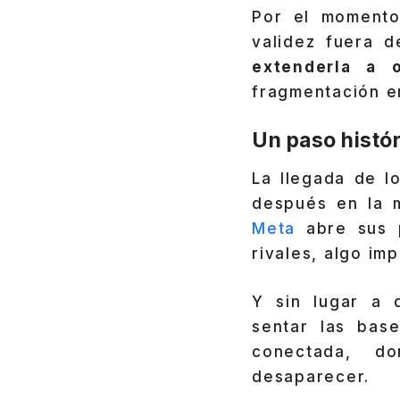
Por el momento
validez fuera 
extenderla a 
fragmentación en
Un paso histór
La llegada de l
después en la m
Meta
abre sus p
rivales, algo im
Y sin lugar a
sentar las bas
conectada, d
desaparecer.