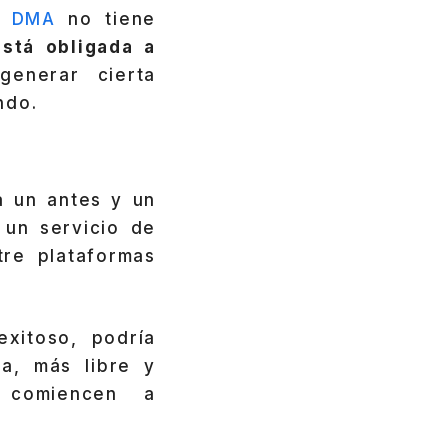
La
DMA
no tiene
stá obligada a
generar cierta
ndo.
 un antes y un
 un servicio de
tre plataformas
exitoso, podría
a, más libre y
s comiencen a