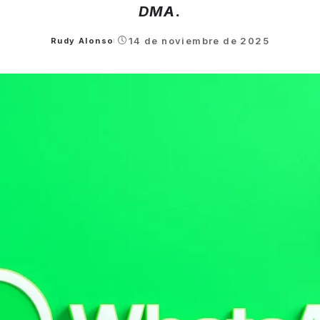
DMA.
14 de noviembre de 2025
Rudy Alonso
Posted
by