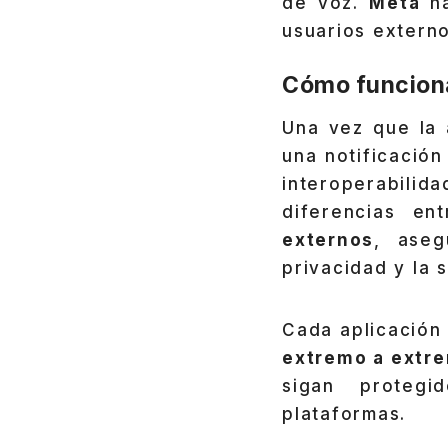
de voz.
Meta
h
usuarios externo
Cómo funciona
Una vez que la 
una notificació
interoperabilid
diferencias en
externos
, aseg
privacidad y la 
Cada aplicación
extremo a extre
sigan protegi
plataformas.