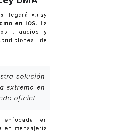
 Ley DMA
s llegará «
muy
como en iOS
. La
eos , audios y
condiciones de
stra solución
 a extremo en
do oficial.
 enfocada en
a en mensajería