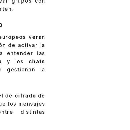
rear grupos con
rten.
p
 europeos verán
ón de activar la
ra entender las
p
y los
chats
 gestionan la
el de
cifrado de
ue los mensajes
tre distintas