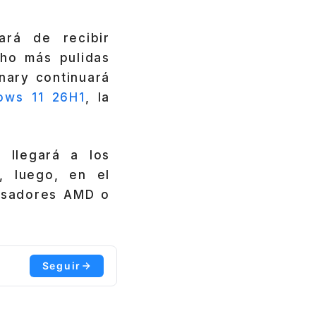
ará de recibir
cho más pulidas
anary continuará
ows 11 26H1
, la
 llegará a los
, luego, en el
cesadores AMD o
Seguir