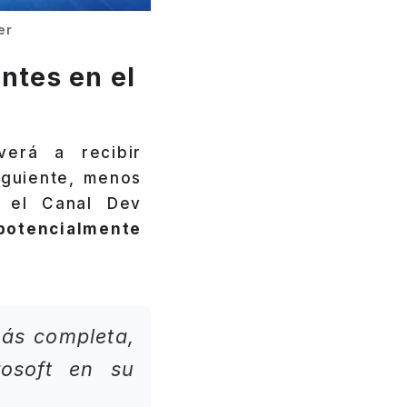
er
ntes en el
lverá a recibir
iguiente, menos
n el Canal Dev
potencialmente
ás completa,
rosoft en su